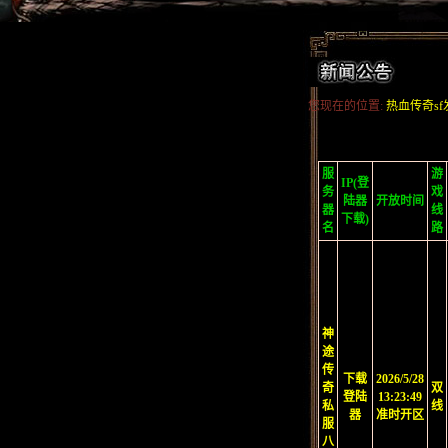
您现在的位置:
热血传奇sf
服
游
IP(登
务
戏
陆器
开放时间
器
线
下载)
名
路
神
途
传
下载
2026/5/28
奇
双
登陆
13:23:49
私
线
器
准时开区
服
八