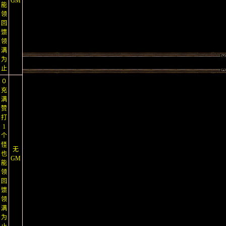
GM
能
领
回
馈
领
满
为
止
０
充
满
赞
打
1
个
怪
无
也
GM
能
领
回
馈
领
满
为