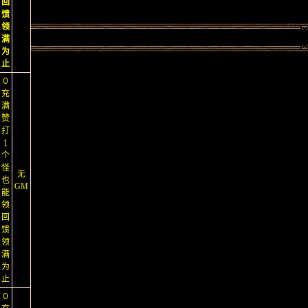
回
馈
领
满
为
止
０
充
满
赞
打
1
个
怪
无
也
GM
能
领
回
馈
领
满
为
止
０