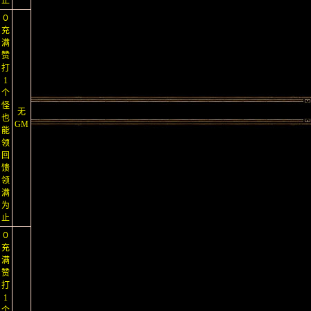
止
０
充
满
赞
打
1
个
怪
无
也
GM
能
领
回
馈
领
满
为
止
０
充
满
赞
打
1
个