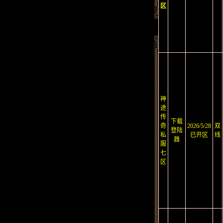
区
神
途
传
下载
奇
2026/5/28
双
登陆
私
已开区
线
器
服
七
区