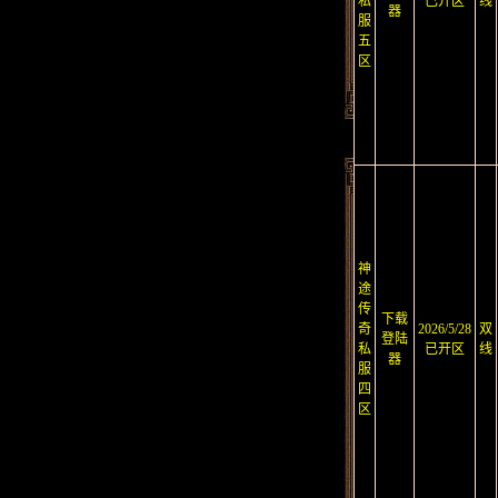
私
已开区
线
器
服
五
区
神
途
传
下载
奇
2026/5/28
双
登陆
私
已开区
线
器
服
四
区