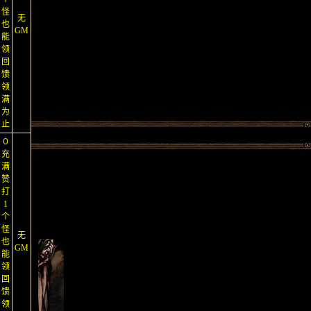
怪
无
也
GM
能
领
回
馈
领
满
为
止
０
充
满
赞
打
1
个
怪
无
也
GM
能
领
回
馈
领