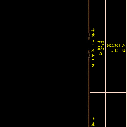
神
途
传
下载
奇
2026/5/28
双
登陆
私
已开区
线
器
服
三
区
神
途