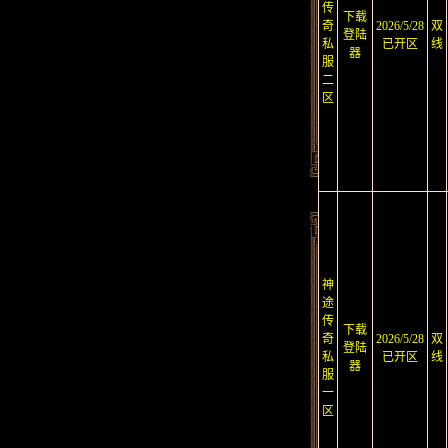
传
下载
奇
2026/5/28
双
登陆
私
已开区
线
器
服
二
区
神
途
传
下载
奇
2026/5/28
双
登陆
私
已开区
线
器
服
一
区