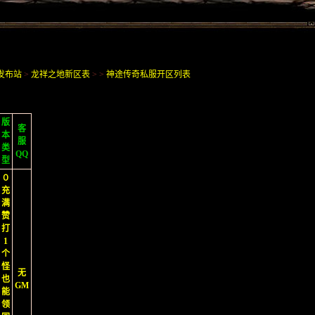
发布站
>
龙祥之地新区表
> >
神途传奇私服开区列表
版
客
本
服
类
QQ
型
０
充
满
赞
打
1
个
怪
无
也
GM
能
领