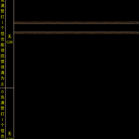
充
满
赞
打
1
个
怪
无
也
GM
能
领
回
馈
领
满
为
止
０
充
满
赞
打
1
个
怪
无
也