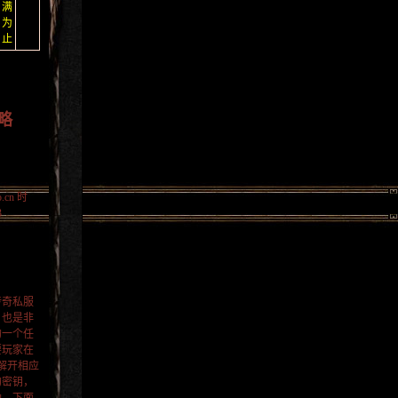
满
为
止
略
.cn
时
3
传奇私服
，也是非
的一个任
要玩家在
解开相应
的密钥，
励。下面