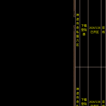
神
途
传
下载
奇
2026/5/28
双
登陆
私
已开区
线
器
服
六
区
神
途
传
下载
奇
2026/5/28
双
登陆